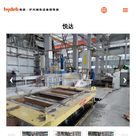


悦达
‹
›