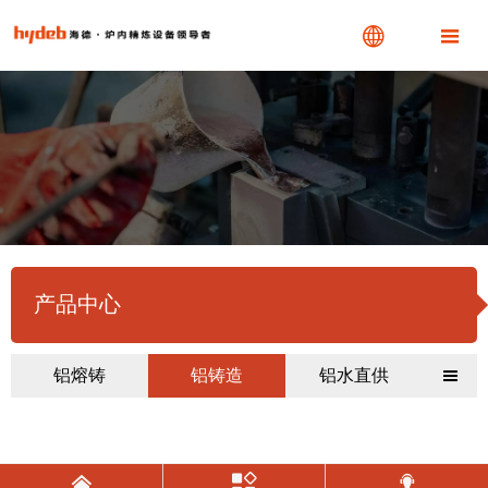


产品中心
铝熔铸
铝铸造
铝水直供



