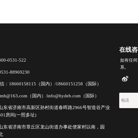
在线咨
-0531-522
如有任何
系。
1-88969230
：18660158115（国内）/18660151258（国际）
mh@163.com（国内）/info@hydeb.com（国际）
山东省济南市高新区孙村街道春晖路2966号智造谷产业
301房间(一照多址)
山东省济南市章丘区龙山街道办事处便家村以南，园
北