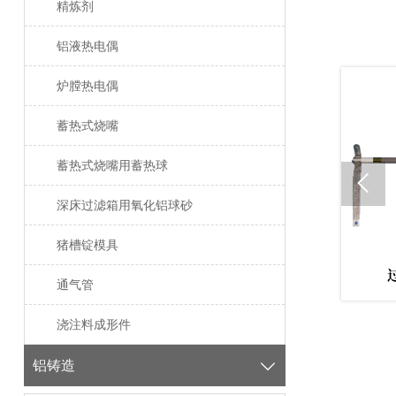
精炼剂
铝液热电偶
炉膛热电偶
蓄热式烧嘴
蓄热式烧嘴用蓄热球

深床过滤箱用氧化铝球砂
猪槽锭模具
除气箱用加热器保护管
过滤箱用热电偶保护管
通气管
浇注料成形件
铝铸造
