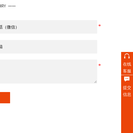
UIRY ——

在线
客服

提交
信息