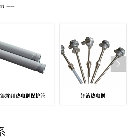
ION ——

过滤箱内衬
除气箱内衬
系