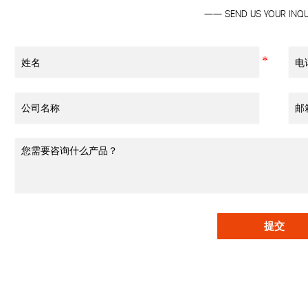
—— SEND US YOUR INQ
提交