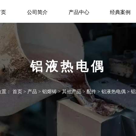
首页
公司简介
产品中心
经典案例
铝液热电偶
位置：
首页
>
产品
>
铝熔铸
>
其他产品
>
配件
>
铝液热电偶
>
铝