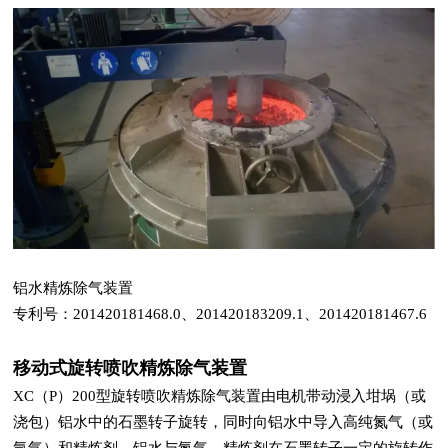
铝水精炼除气装置
专利号：201420181468.0、201420183209.1、201420181467.6
移动式旋转喷吹精炼除气装置
XC（P）200型旋转喷吹精炼除气装置由电机带动浸入坩埚（或
浇包）铝水中的石墨转子旋转，同时向铝水中导入高纯氮气（或
氩气）和精炼剂，铝水与氮气、精炼剂在石墨转子一定的旋转作