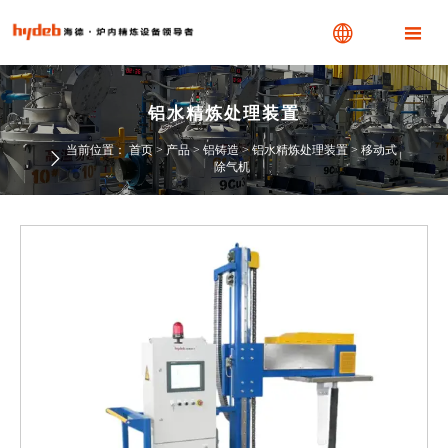


铝水精炼处理装置
当前位置：
首页
>
产品
>
铝铸造
>
铝水精炼处理装置
>
移动式

除气机