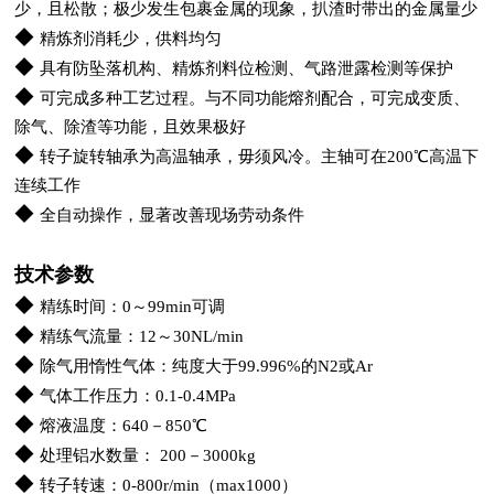
少，且松散；极少发生包裹金属的现象，扒渣时带出的金属量少
◆
精炼剂消耗少，供料均匀
◆
具有防坠落机构、精炼剂料位检测、气路泄露检测等保护
◆
可完成多种工艺过程。与不同功能熔剂配合，可完成变质、
除气、除渣等功能，且效果极好
◆
转子旋转轴承为高温轴承，毋须风冷。主轴可在200℃高温下
连续工作
◆
全自动操作，显著改善现场劳动条件
技术参数
◆
精练时间：0～99min可调
◆
精练气流量：12～30NL/min
◆
除气用惰性气体：纯度大于99.996%的N2或Ar
◆
气体工作压力：0.1-0.4MPa
◆
熔液温度：640－850℃
◆
处理铝水数量： 200－3000kg
◆
转子转速：0-800r/min（max1000）