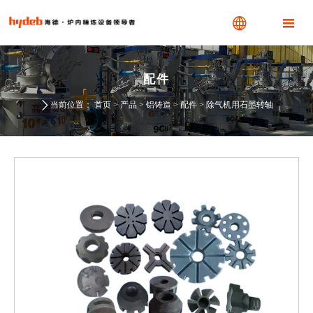


配件

当前位置：
首页
>
产品
>
铝铸造
>
配件
>
除气机用石墨转轴