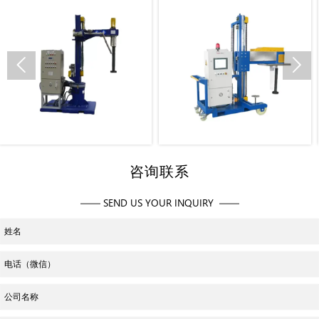


固定式除气机
移动式除气机
咨询联系
—— SEND US YOUR INQUIRY ——